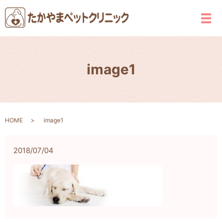
メ
image1
HOME
image1
2018/07/04