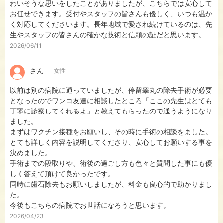
わいそうな思いをしたことがありましたが、こちらでは安心して
お任せできます。受付やスタッフの皆さんも優しく、いつも温か
2024/07/22
く対応してくださいます。長年地域で愛され続けているのは、先
8月休診のお知らせ
生やスタッフの皆さんの確かな技術と信頼の証だと思います。
2026/06/11
さん
女性
以前は別の病院に通っていましたが、停留睾丸の除去手術が必要
となったのでワンコ友達に相談したところ「ここの先生はとても
丁寧に診察してくれるよ」と教えてもらったので通うようになり
ました。
まずはワクチン接種をお願いし、その時に手術の相談をました。
とても詳しく内容を説明してくださり、安心してお願いする事を
決めました。
手術までの段取りや、術後の過ごし方も色々と質問した事にも優
しく答えて頂けて良かったです。
同時に歯石除去もお願いしましたが、料金も良心的で助かりまし
た。
今後もこちらの病院でお世話になろうと思います。
2026/04/23