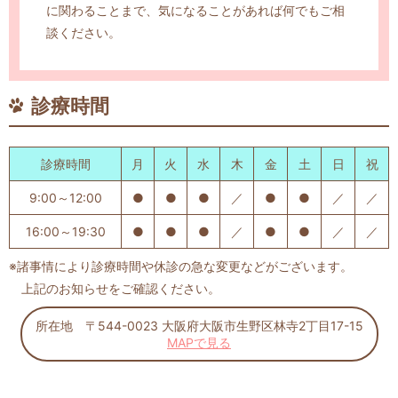
に関わることまで、
気になることがあれば何でもご相
談ください。
診療時間
診療時間
月
火
水
木
金
土
日
祝
9:00～12:00
●
●
●
／
●
●
／
／
16:00～19:30
●
●
●
／
●
●
／
／
※諸事情により診療時間や休診の急な変更などがございます。
上記のお知らせをご確認ください。
所在地 〒544-0023 大阪府大阪市生野区林寺2丁目17-15
MAPで見る