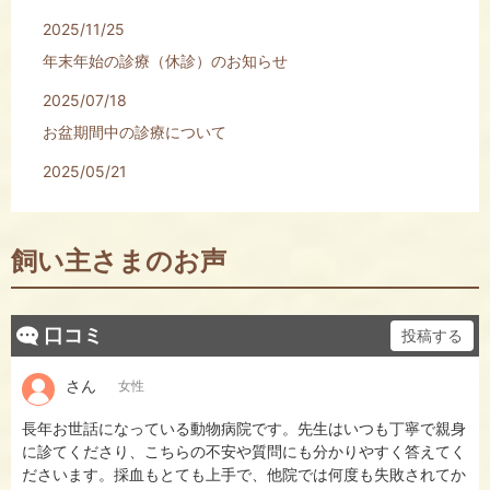
2025/11/25
年末年始の診療（休診）のお知らせ
2025/07/18
お盆期間中の診療について
2025/05/21
休診日変更（祝日休診）のお知らせ
2024/12/02
飼い主さまのお声
年末年始の休診のお知らせ
2024/09/04
口コミ
投稿する
9月２０日、２１日臨時休診のお知らせ
2024/07/29
さん
女性
電話回線が回復しました
長年お世話になっている動物病院です。先生はいつも丁寧で親身
に診てくださり、こちらの不安や質問にも分かりやすく答えてく
2024/07/26
ださいます。採血もとても上手で、他院では何度も失敗されてか
電話回線の不具合により現在電話が使用できません