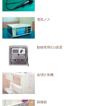
電気メス
動物専用ICU装置
血球計算機
顕微鏡