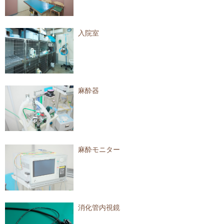
入院室
麻酔器
麻酔モニター
消化管内視鏡