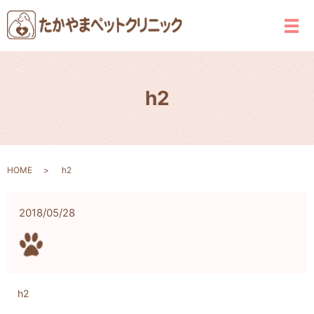
メ
h2
HOME
h2
2018/05/28
h2