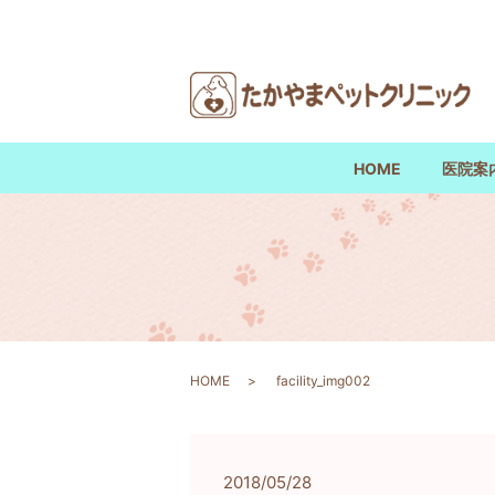
HOME
医院案
HOME
facility_img002
2018/05/28